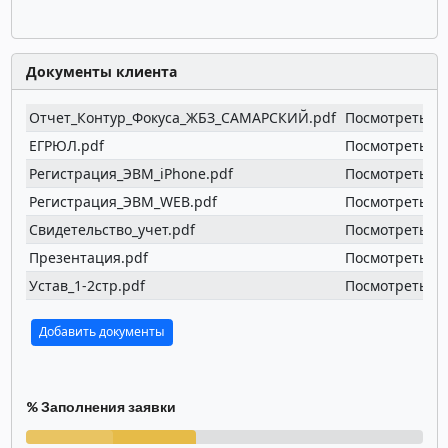
Документы клиента
Отчет_Контур_Фокуса_ЖБЗ_САМАРСКИЙ.pdf
Посмотреть
У
ЕГРЮЛ.pdf
Посмотреть
У
Регистрация_ЭВМ_iPhone.pdf
Посмотреть
У
Регистрация_ЭВМ_WEB.pdf
Посмотреть
У
Свидетельство_учет.pdf
Посмотреть
У
Презентация.pdf
Посмотреть
У
Устав_1-2стр.pdf
Посмотреть
У
Добавить документы
% Заполнения заявки