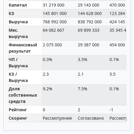
Капитал
31 219 000
29 143 000
470 000
КЗ
145 801 000
144 628 000
123 284 000
Выручка
768 992 000
838 792 000
424 145 000
Мес.
64 082 667
69 899 333
35 345 417
выручка
Финансовый
2 075 000
29 387 000
454 000
результат
ЧП /
0.3%
3.5%
0.1%
Выручка
КЗ /
2.3
2.1
3.5
Выручка
Доля
9.2%
7.5%
0.1%
собственных
средств
Рейтинг
0
2
-1
Скоринг
Рассмотрение
Согласовано
Рассмотрен