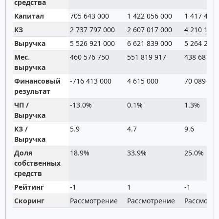
средства
Капитал
705 643 000
1 422 056 000
1 417 441 
КЗ
2 737 797 000
2 607 017 000
4 210 135 
Выручка
5 526 921 000
6 621 839 000
5 264 253 
Мес.
460 576 750
551 819 917
438 687 7
выручка
Финансовый
-716 413 000
4 615 000
70 089 00
результат
ЧП /
-13.0%
0.1%
1.3%
Выручка
КЗ /
5.9
4.7
9.6
Выручка
Доля
18.9%
33.9%
25.0%
собственных
средств
Рейтинг
-1
1
-1
Скоринг
Рассмотрение
Рассмотрение
Рассмотр