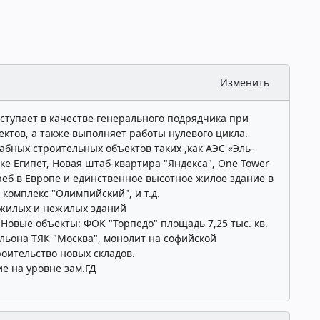
Изменить
ступает в качестве генерального подрядчика при
ктов, а также выполняет работы нулевого цикла.
бных строительных объектов таких ,как АЭС «Эль-
ке Египет, Новая штаб-квартира "Яндекса", One Tower
б в Европе и единственное высотное жилое здание в
комплекс "Олимпийский", и т.д.
 жилых и нежилых зданий
:
Новые объекты: ФОК "Торпедо" площадь 7,25 тыс. кв.
льона ТЯК "Москва", монолит на софийской
оительство новых складов.
е на уровне зам.ГД
019
2017
2016