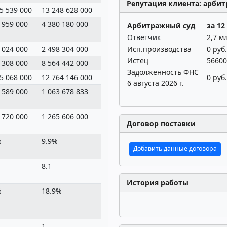
Репутация клиента: арбит
5 539 000
13 248 628 000
10 408 404 000
4 460 918 000
3
 959 000
4 380 180 000
3 227 956 000
703 151 000
5
Арбитражный суд
за 12
Ответчик
2,7 мл
 024 000
2 498 304 000
873 947 000
Исп.производства
692 240 000
0 руб.
4
Истец
56600
 308 000
8 564 442 000
6 074 533 000
3 244 613 000
2
Задолженность ФНС
5 068 000
12 764 146 000
6 087 784 000
3 185 336 000
0 руб.
2
6 августа 2026 г.
 589 000
1 063 678 833
507 315 333
265 444 667
2
 720 000
1 265 606 000
180 718 000
302 712 000
9
Договор поставки
%
9.9%
3.0%
9.5%
3
Добавить данные договора
8.1
12.0
12.2
1
История работы
%
18.9%
8.4%
15.5%
1
1
0
0
0