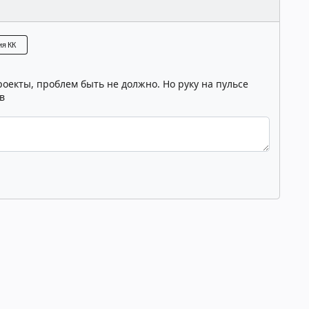
ассмотрение
Согласовано
Рассмотрение
я КК
екты, проблем быть не должно. Но руку на пульсе
в