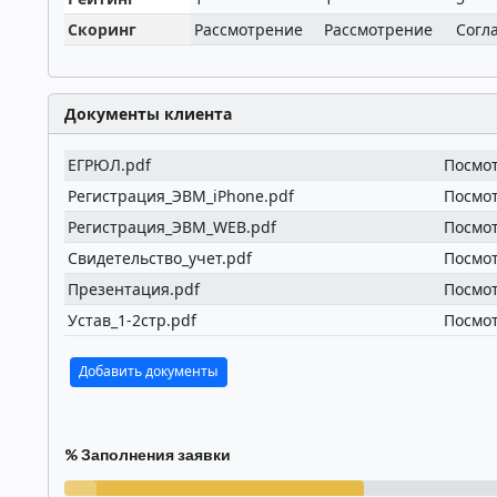
Скоринг
Рассмотрение
Рассмотрение
Согл
Документы клиента
ЕГРЮЛ.pdf
Посмо
Регистрация_ЭВМ_iPhone.pdf
Посмо
Регистрация_ЭВМ_WEB.pdf
Посмо
Свидетельство_учет.pdf
Посмо
Презентация.pdf
Посмо
Устав_1-2стр.pdf
Посмо
Добавить документы
% Заполнения заявки