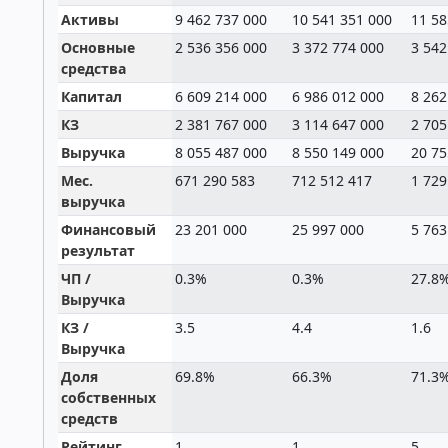
Активы
9 462 737 000
10 541 351 000
11 58
Основные
2 536 356 000
3 372 774 000
3 542
средства
Капитал
6 609 214 000
6 986 012 000
8 262
КЗ
2 381 767 000
3 114 647 000
2 705
Выручка
8 055 487 000
8 550 149 000
20 75
Мес.
671 290 583
712 512 417
1 729
выручка
Финансовый
23 201 000
25 997 000
5 763
результат
ЧП /
0.3%
0.3%
27.8
Выручка
КЗ /
3.5
4.4
1.6
Выручка
Доля
69.8%
66.3%
71.3
собственных
средств
Рейтинг
1
1
5