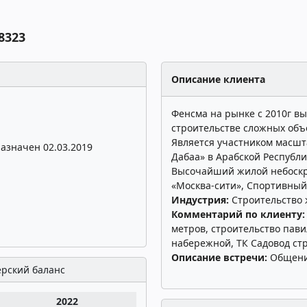
8323
Описание клиента
Фенсма на рынке с 2010г вы
строительстве сложных объе
Является участником масшта
азначен 02.03.2019
Дабаа» в Арабской Республи
Высочайший жилой небоскре
«Москва-сити», Спортивный 
Индустрия:
Строительство
Комментарий по клиенту
метров, строительство пави
набережной, ТК Садовод стр
Описание встречи:
Общени
ерский баланс
2022
2021
2020
2