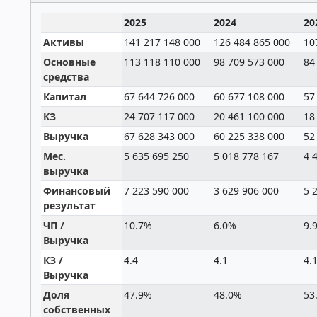
2025
2024
20
Активы
141 217 148 000
126 484 865 000
10
Основные
113 118 110 000
98 709 573 000
84
средства
Капитал
67 644 726 000
60 677 108 000
57
КЗ
24 707 117 000
20 461 100 000
18
Выручка
67 628 343 000
60 225 338 000
52
Мес.
5 635 695 250
5 018 778 167
4 
выручка
Финансовый
7 223 590 000
3 629 906 000
5 
результат
ЧП /
10.7%
6.0%
9.
Выручка
КЗ /
4.4
4.1
4.
Выручка
Доля
47.9%
48.0%
53
собственных