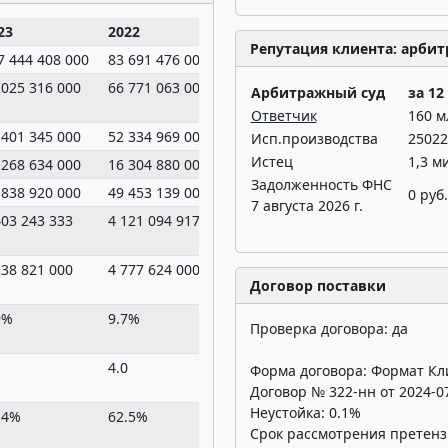
23
2022
2021
2020
Репутация клиента: арбит
7 444 408 000
83 691 476 000
66 599 999 000
58 909 486 000
 025 316 000
66 771 063 000
52 166 771 000
44 944 369 000
Арбитражный суд
за 12
Ответчик
160 м
 401 345 000
52 334 969 000
47 421 719 000
42 065 164 000
Исп.производства
25022
Истец
1,3 м
 268 634 000
16 304 880 000
14 205 554 000
12 427 147 000
Задолженность ФНС
 838 920 000
49 453 139 000
47 880 796 000
40 266 977 000
0 руб.
7 августа 2026 г.
403 243 333
4 121 094 917
3 990 066 333
3 355 581 417
238 821 000
4 777 624 000
4 427 262 000
1 583 911 000
Договор поставки
9%
9.7%
9.3%
3.9%
Проверка договора: да
1
4.0
3.6
3.7
Форма договора: Формат Кл
Договор № 322-нн от 2024-0
Неустойка: 0.1%
.4%
62.5%
71.2%
71.4%
Срок рассмотрения претенз