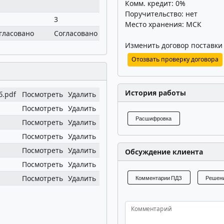
Комм. кредит: 0%
Поручительство: нет
3
3
3
Место хранения: МСК
гласовано
Согласовано
Согласовано
Согласовано
Изменить договор поставки
Отозвать проверку договора
История работы
.pdf
Посмотреть
Удалить
Посмотреть
Удалить
Расшифровка
Посмотреть
Удалить
Посмотреть
Удалить
Посмотреть
Удалить
Обсуждение клиента
Посмотреть
Удалить
Посмотреть
Удалить
Комментарии ПДЗ
Решени
Комментарий