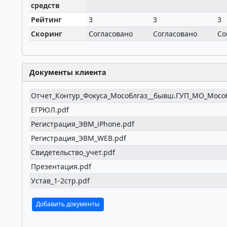
средств
Рейтинг
3
3
3
Скоринг
Согласовано
Согласовано
Со
Документы клиента
Отчет_Контур_Фокуса_Мособлгаз__бывш.ГУП_МО_Мособ
ЕГРЮЛ.pdf
Регистрация_ЭВМ_iPhone.pdf
Регистрация_ЭВМ_WEB.pdf
Свидетельство_учет.pdf
Презентация.pdf
Устав_1-2стр.pdf
Добавить документы