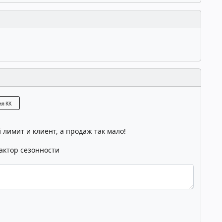
3
3
3
3
Согласовано
Согласовано
Согласовано
Согласов
я КК
лимит и клиент, а продаж так мало!
актор сезонности