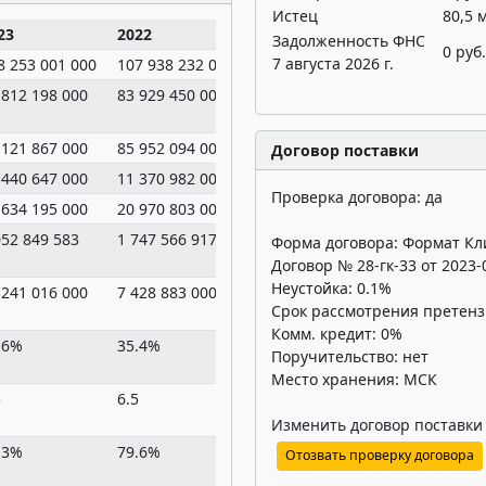
Истец
80,5 
23
2022
2021
2020
Задолженность ФНС
0 руб.
7 августа 2026 г.
8 253 001 000
107 938 232 000
94 416 486 000
81 275 832 00
 812 198 000
83 929 450 000
70 185 892 000
63 727 264 00
 121 867 000
85 952 094 000
76 575 272 000
68 146 131 00
Договор поставки
 440 647 000
11 370 982 000
6 305 658 000
5 542 399 000
Проверка договора: да
 634 195 000
20 970 803 000
17 621 284 000
14 395 464 00
052 849 583
1 747 566 917
1 468 440 333
1 199 622 000
Форма договора: Формат Кл
Договор № 28-гк-33 от 2023-
Неустойка: 0.1%
 241 016 000
7 428 883 000
6 060 441 000
3 883 295 000
Срок рассмотрения претенз
Комм. кредит: 0%
.6%
35.4%
34.4%
27.0%
Поручительство: нет
Место хранения: МСК
5
6.5
4.3
4.6
Изменить договор поставки
.3%
79.6%
81.1%
83.9%
Отозвать проверку договора