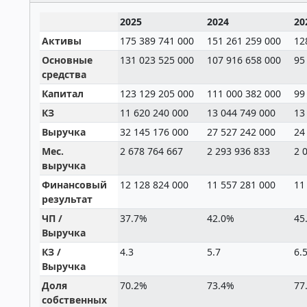
2025
2024
20
Активы
175 389 741 000
151 261 259 000
12
Основные
131 023 525 000
107 916 658 000
95
средства
Капитал
123 129 205 000
111 000 382 000
99
КЗ
11 620 240 000
13 044 749 000
13
Выручка
32 145 176 000
27 527 242 000
24
Мес.
2 678 764 667
2 293 936 833
2 
выручка
Финансовый
12 128 824 000
11 557 281 000
11
результат
ЧП /
37.7%
42.0%
45
Выручка
КЗ /
4.3
5.7
6.
Выручка
Доля
70.2%
73.4%
77
собственных