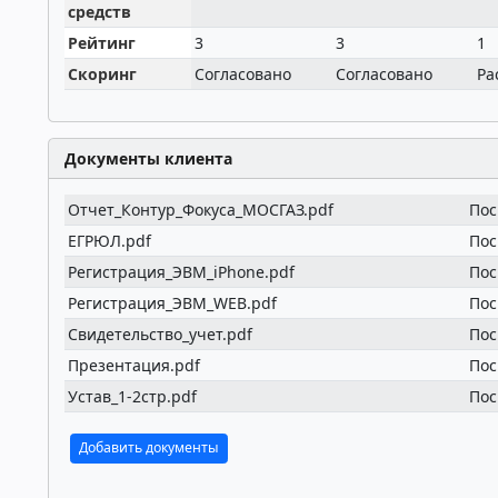
средств
Рейтинг
3
3
1
Скоринг
Согласовано
Согласовано
Ра
Документы клиента
Отчет_Контур_Фокуса_МОСГАЗ.pdf
Пос
ЕГРЮЛ.pdf
Пос
Регистрация_ЭВМ_iPhone.pdf
Пос
Регистрация_ЭВМ_WEB.pdf
Пос
Свидетельство_учет.pdf
Пос
Презентация.pdf
Пос
Устав_1-2стр.pdf
Пос
Добавить документы