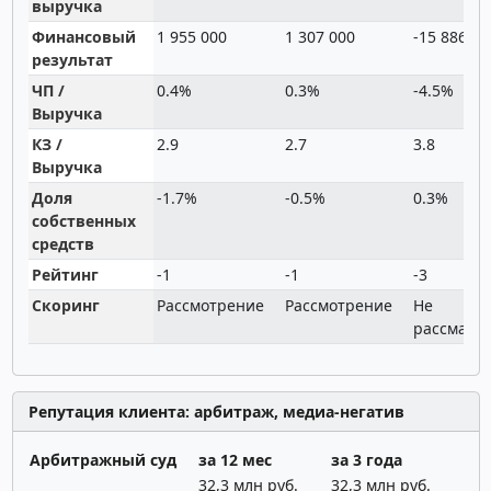
выручка
Финансовый
1 955 000
1 307 000
-15 886 00
результат
ЧП /
0.4%
0.3%
-4.5%
Выручка
КЗ /
2.9
2.7
3.8
Выручка
Доля
-1.7%
-0.5%
0.3%
собственных
средств
Рейтинг
-1
-1
-3
Скоринг
Рассмотрение
Рассмотрение
Не
рассматр
Репутация клиента: арбитраж, медиа-негатив
Арбитражный суд
за 12 мес
за 3 года
32,3 млн руб.
32,3 млн руб.