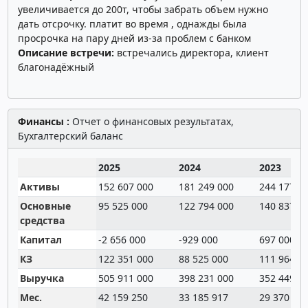
увеличивается до 200т, чтобы забрать объем нужно
дать отсрочку. платит во время , однажды была
просрочка на пару дней из-за проблем с банком
Описание встречи:
встречались директора, клиент
благонадёжный
Финансы :
Отчет о финансовых результатах,
Бухгалтерский баланс
2025
2024
2023
Активы
152 607 000
181 249 000
244 177 0
Основные
95 525 000
122 794 000
140 837 0
средства
Капитал
-2 656 000
-929 000
697 000
КЗ
122 351 000
88 525 000
111 964 0
Выручка
505 911 000
398 231 000
352 449 0
Мес.
42 159 250
33 185 917
29 370 75