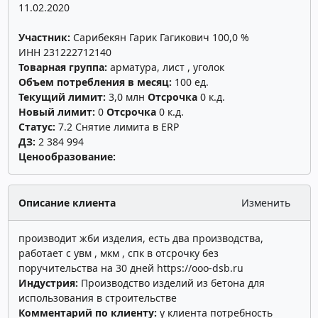
11.02.2020
Участник:
Сарибекян Гарик Гагикович 100,0 %
ИНН 231222712140
Товарная группа:
арматура, лист , уголок
Объем потребления в месяц:
100 ед.
Текущий лимит:
3,0 млн
Отсрочка
0 к.д.
Новый лимит:
0
Отсрочка
0 к.д.
Статус:
7.2 Снятие лимита в ERP
ДЗ:
2 384 994
Ценообразование:
Описание клиента
Изменить
производит жби изделия, есть два производства,
работает с увм , мкм , спк в отсрочку без
поручительства на 30 дней
https://ooo-dsb.ru
Индустрия:
Производство изделий из бетона для
использования в строительстве
Комментарий по клиенту:
у клиента потребность