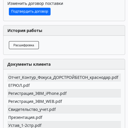
Изменить договор поставки
Подтвердить договор
История работы
Расшифровка
Документы клиента
Отчет_Контур_Фокуса_ДОРСТРОЙБЕТОН_краснодар.pdf
Пос
ЕГРЮЛ.pdf
Пос
Регистрация_ЭВМ_iPhone.pdf
Пос
Регистрация_ЭВМ_WEB.pdf
Пос
Свидетельство_учет.pdf
Пос
Презентация.pdf
Пос
Устав_1-2стр.pdf
Пос